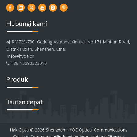
Hubungi kami
RM729-730, Gedung Asuransi Xinhua, No.171 Mintian Road,

Distrik Futian, Shenzhen, Cina.
info@hyoe.cn
+86-13590323010

Produk
Tautan cepat
Hak Cipta ©
2026
Shenzhen HYOE Optical Communications
Co., Ltd. Semua hak dilindungi undang -undang.
Sitemap