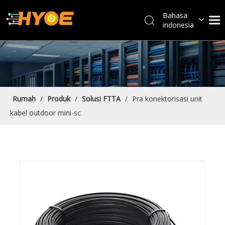
Bahasa
indonesia
العربية
Français
Español
Português
English
Rumah
/
Produk
/
Solusi FTTA
/
Pra konektorisasi unit
kabel outdoor mini-sc