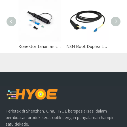
Konektor tahan air cepat yang dapat dipasang di lapangan
NSN Boot Duplex LC Patch Cable
Terletak di Shenzhen, Cina, HYOE berspesialisasi dalam
pembuatan produk serat optik dengan pengalaman hampir
satu dekade.